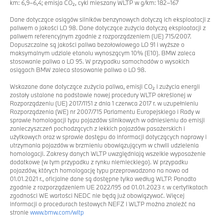
km: 6,9–6,4; emisja CO₂, cykl mieszany WLTP w g/km: 182–167
Dane dotyczące osiągów silników benzynowych dotyczą ich eksploatacji z
paliwem o jakości LO 98. Dane dotyczące zużycia dotyczą eksploatacji z
paliwem referencyjnym zgodnie z rozporządzeniem (UE) 715/2007.
Dopuszczalne są jakości paliwa bezołowiowego LO 91 i wyższe o
maksymalnym udziale etanolu wynoszącym 10% (E10). BMW zaleca
stosowanie paliwa o LO 95. W przypadku samochodów o wysokich
osiągach BMW zaleca stosowanie paliwa o LO 98.
Wskazane dane dotyczące zużycia paliwa, emisji CO₂ i zużycia energii
zostały ustalone na podstawie nowej procedury WLTP określonej w
Rozporządzeniu (UE) 2017/1151 z dnia 1 czerwca 2017 r. w uzupełnieniu
Rozporządzenia (WE) nr 2007/715 Parlamentu Europejskiego i Rady w
sprawie homologacji typu pojazdów silnikowych w odniesieniu do emisji
zanieczyszczeń pochodzących z lekkich pojazdów pasażerskich i
użytkowych oraz w sprawie dostępu do informacji dotyczących naprawy i
utrzymania pojazdów w brzmieniu obowiązującym w chwili udzielenia
homologacji. Zakresy danych WLTP uwzględniają wszelkie wyposażenie
dodatkowe (w tym przypadku z rynku niemieckiego). W przypadku
pojazdów, których homologację typu przeprowadzono na nowo od
01.01.2021 r., oficjalne dane są dostępne tylko według WLTP. Ponadto
zgodnie z rozporządzeniem UE 2022/195 od 01.01.2023 r. w certyfikatach
zgodności WE wartości NEDC nie będą już obowiązywać. Więcej
informacji o procedurach testowych NEFZ i WLTP można znaleźć na
stronie
www.bmw.com/wltp