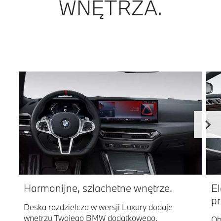
WNĘTRZA.
Harmonijne, szlachetne wnętrze.
El
p
Deska rozdzielcza w wersji Luxury dodaje
wnętrzu Twojego BMW dodatkowego,
Ob