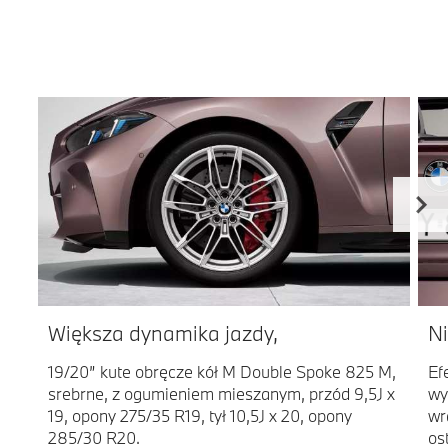
Większa dynamika jazdy,
Ni
19/20” kute obręcze kół M Double Spoke 825 M,
Ef
srebrne, z ogumieniem mieszanym, przód 9,5J x
wy
19, opony 275/35 R19, tył 10,5J x 20, opony
wr
285/30 R20.
os