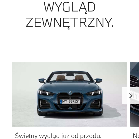
WYGLĄD
ZEWNĘTRZNY.
Świetny wygląd już od przodu.
No