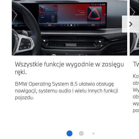
Wszystkie funkcje wygodnie w zasięgu
Tw
ręki.
Ko
ab
BMW Operating System 8.5 ułatwia obsługę
Wy
nawigacji, systemu audio i wielu innych funkcji
ob
pojazdu.
wy
po