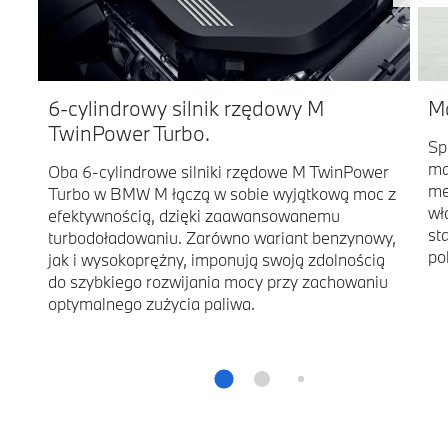
6-cylindrowy silnik rzędowy M
M
TwinPower Turbo.
Sp
ma
Oba 6-cylindrowe silniki rzędowe M TwinPower
me
Turbo w BMW M łączą w sobie wyjątkową moc z
wł
efektywnością, dzięki zaawansowanemu
st
turbodoładowaniu. Zarówno wariant benzynowy,
po
jak i wysokoprężny, imponują swoją zdolnością
do szybkiego rozwijania mocy przy zachowaniu
optymalnego zużycia paliwa.