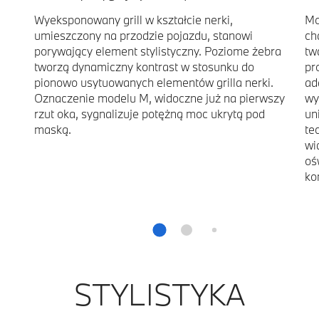
Wyeksponowany grill w kształcie nerki,
Mo
umieszczony na przodzie pojazdu, stanowi
ch
porywający element stylistyczny. Poziome żebra
tw
tworzą dynamiczny kontrast w stosunku do
pr
pionowo usytuowanych elementów grilla nerki.
ad
Oznaczenie modelu M, widoczne już na pierwszy
wy
rzut oka, sygnalizuje potężną moc ukrytą pod
un
maską.
te
wi
oś
ko
STYLISTYKA