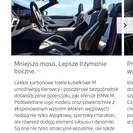
Mniejsza masa. Lepsze trzymanie
P
boczne.
w
Lekkie karbonowe fotele kubełkowe M
Ki
umożliwiają kierowcy i pasażerowi bezpośrednie
do
doświadczenie potencjału, jaki oferuje BMW M.
sz
Podświetlane logo modelu oraz powierzchnie z
Cz
eksponowanym wzorem włókien węglowych
ch
nadają nie tylko wyjątkowy, sportowy charakter,
po
ale również dodają element luksusu i dynamiki.
w 
Są one nie tylko atrakcyjne wizualnie, ale także