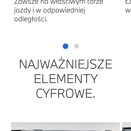
Zawsze na właściwym torze
Ł
jazdy i w odpowiedniej
w
odległości.
NAJWAŻNIEJSZE
ELEMENTY
CYFROWE.