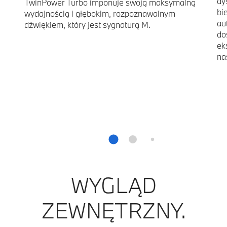
dy
TwinPower Turbo imponuje swoją maksymalną
bi
wydajnością i głębokim, rozpoznawalnym
au
dźwiękiem, który jest sygnaturą M.
do
ek
na
WYGLĄD
ZEWNĘTRZNY.