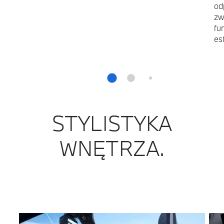
od
zw
fu
es
STYLISTYKA
WNĘTRZA.