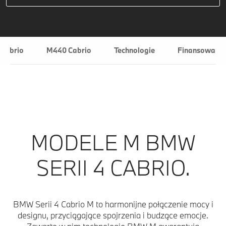
 Cabrio
M440 Cabrio
Technologie
Finansowanie 
MODELE M BMW
SERII 4 CABRIO.
BMW Serii 4 Cabrio M to harmonijne połączenie mocy i
designu, przyciągające spojrzenia i budzące emocje.