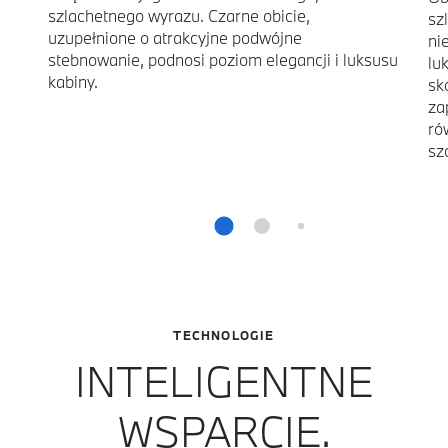
szlachetnego wyrazu. Czarne obicie,
sz
uzupełnione o atrakcyjne podwójne
ni
stebnowanie, podnosi poziom elegancji i luksusu
lu
kabiny.
sk
za
ró
sz
TECHNOLOGIE
INTELIGENTNE
WSPARCIE.