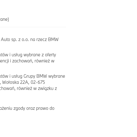
wane)
Auto sp. z o.o. na rzecz BMW
tów i usług wybrane z oferty
rencji i zachowań, również w
uktów i usług Grupy BMW wybrane
e, Wołoska 22A, 02-675
achowań, również w związku z
ażeniu zgody oraz prawo do