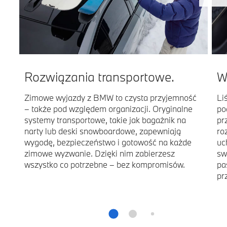
Rozwiązania transportowe.
W
Zimowe wyjazdy z BMW to czysta przyjemność
Li
– także pod względem organizacji. Oryginalne
po
systemy transportowe, takie jak bagażnik na
pr
narty lub deski snowboardowe, zapewniają
ro
wygodę, bezpieczeństwo i gotowość na każde
uc
zimowe wyzwanie. Dzięki nim zabierzesz
sw
wszystko co potrzebne – bez kompromisów.
pa
pr