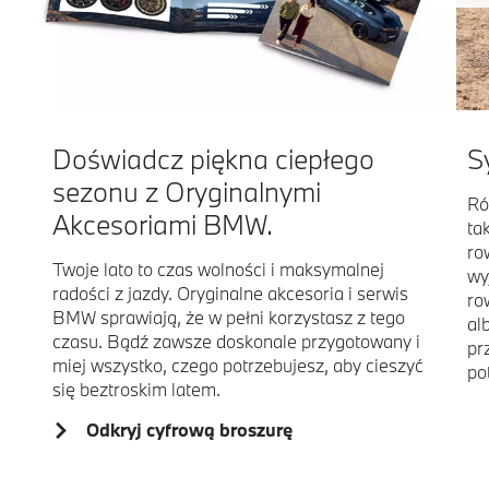
Doświadcz piękna ciepłego
S
sezonu z Oryginalnymi
Ró
Akcesoriami BMW.
ta
ro
Twoje lato to czas wolności i maksymalnej
wy
radości z jazdy. Oryginalne akcesoria i serwis
ro
BMW sprawiają, że w pełni korzystasz z tego
al
czasu. Bądź zawsze doskonale przygotowany i
pr
miej wszystko, czego potrzebujesz, aby cieszyć
po
się beztroskim latem.
Odkryj cyfrową broszurę