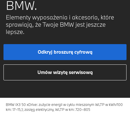
BMW.
Elementy wyposażenia i akcesoria, które
sprawiają, że Twoje BMW jest jeszcze
lepsze.
Odkryj broszurę cyfrową
Umów wizytę serwisową
BMW iX3 50 xDrive: zużycie energii w cyklu mieszanym WLTP w kWh/100
km: 17–15,1; zasięg elektryczny, WLTP w km: 720–805